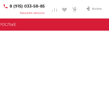
8 (915) 033-58-85
Войти
Заказать звонок
8 (915) 033-58-85
Интернет-Магазин
РОСЛЫЕ
Пн-Пт: 8:00-17:00
Cб-Вс: Выходной
info@avese.ru
+7 (911) 392-94-29
г. Великие Луки,
Дворецкая ул., 8
Пн-Пт: 8:00-17:00
Cб-Вс: Выходной
info@avese.ru