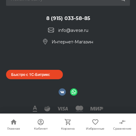
8 (915) 033-58-85
info@avese.ru
Интернет-Магазин
Быстро с 1С-Битрикс
© 2026 AVESE, Все права защищены
Главная
Главная
Кабинет
Кабинет
Корзина
Корзина
Избранные
Избранные
Сравнение
Сравнение