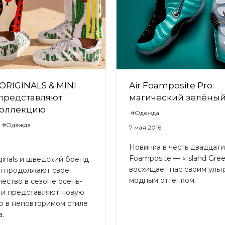
ORIGINALS & MINI
Air Foamposite Pro:
представляют
магический зелёны
коллекцию
#Одежда
#Одежда
7 мая 2016
Новинка в честь двадцат
Foamposite — «Island Gre
iginals и шведский бренд
восхищает нас своим ульт
ni продолжают свое
модным оттенком.
ество в сезоне осень-
 и представляют новую
ю в неповторимом стиле
а.