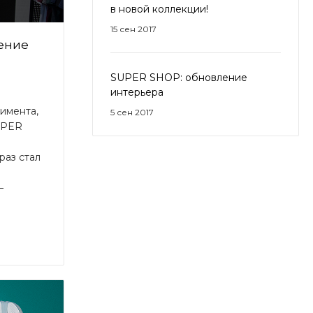
в новой коллекции!
15 сен 2017
ение
SUPER SHOP: обновление
интерьера
имента,
5 сен 2017
UPER
раз стал
—