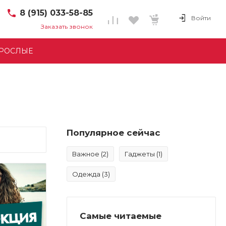
8 (915) 033-58-85
Войти
Заказать звонок
8 (915) 033-58-85
Интернет-Магазин
РОСЛЫЕ
Пн-Пт: 8:00-17:00
Cб-Вс: Выходной
info@avese.ru
+7 (911) 392-94-29
г. Великие Луки,
Дворецкая ул., 8
Пн-Пт: 8:00-17:00
Популярное сейчас
Cб-Вс: Выходной
info@avese.ru
Важное
(2)
Гаджеты
(1)
Одежда
(3)
Самые читаемые