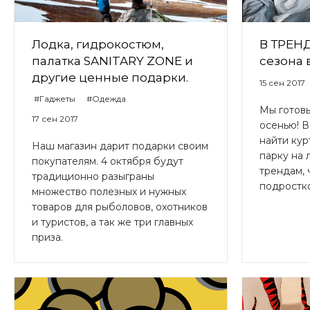
Лодка, гидрокостюм,
В ТРЕНД
палатка SANITARY ZONE и
сезона 
другие ценные подарки.
15 сен 2017
#Гаджеты
#Одежда
Мы готовы
17 сен 2017
осенью! 
найти кур
Наш магазин дарит подарки своим
парку на 
покупателям. 4 октября будут
трендам, 
традиционно разыграны
подростков
множество полезных и нужных
товаров для рыболовов, охотников
и туристов, а так же три главных
приза.