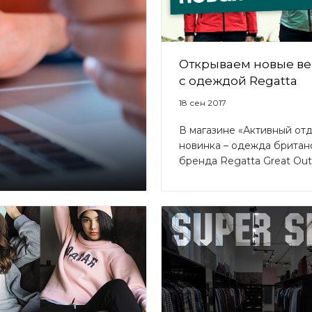
Открываем новые в
с одеждой Regatta
18 сен 2017
В магазине «Активный от
новинка – одежда британ
бренда Regatta Great Out