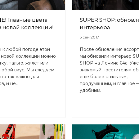
Е! Главные цвета
SUPER SHOP: обновл
в новой коллекции!
интерьера
5 сен 2017
 к любой погоде этой
После обновления ассорт
В новой коллекции можно
мы обновили интерьер S
тку, пальто, жилет или
SHOP на Ленина 64а. Уже
любой вкус. Мы следуем
знакомый посетителям об
что так важно для
ещё более стильным,
, и не...
продуманным, и главное 
удобным.