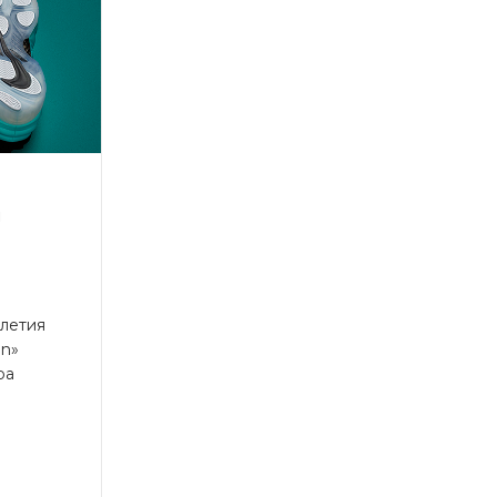
й
илетия
en»
ра