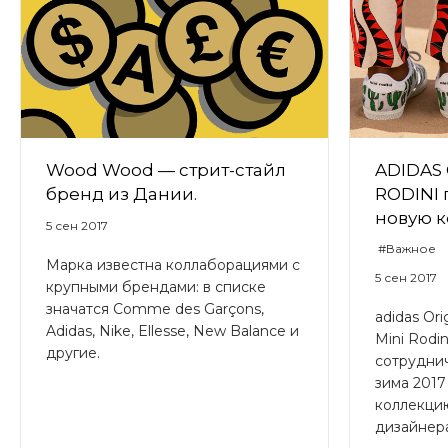
Wood Wood — стрит-стайл
ADIDAS 
бренд из Дании.
RODINI 
новую 
5 сен 2017
#Важное
Марка известна коллаборациями с
5 сен 2017
крупными брендами: в списке
значатся Comme des Garçons,
adidas Or
Adidas, Nike, Ellesse, New Balance и
Mini Rodi
другие.
сотруднич
зима 2017
коллекци
дизайнер